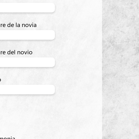
e de la novia
re del novio
o
emonia