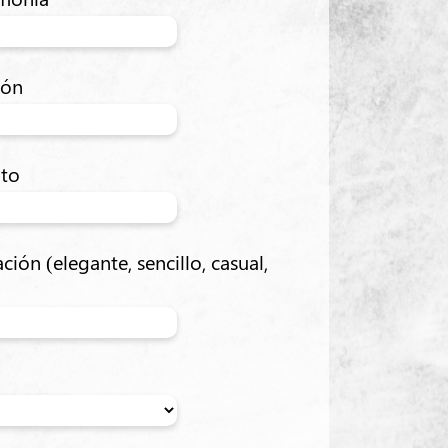
ión
nto
ación (elegante, sencillo, casual,